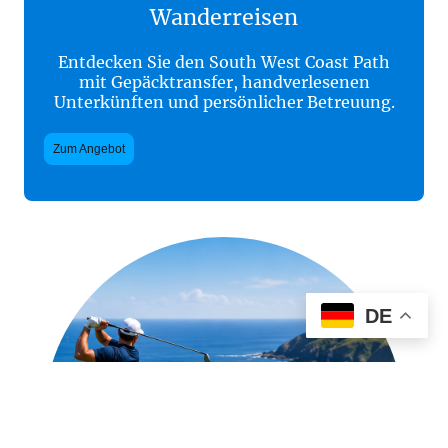
Wanderreisen
Entdecken Sie den South West Coast Path
mit Gepäcktransfer, handverlesenen
Unterkünften und persönlicher Betreuung.
Zum Angebot
DE