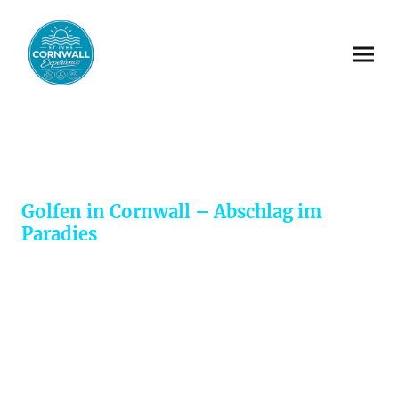
8 Tage Golf Reise in Cornwall
Golfen in Cornwall – Abschlag im
Paradies
Cornwall ist nicht nur das beliebteste Urlaubsziel im Vereinigten
Königreich, sondern auch ein wahres Paradies für Golfer. Die Region
bietet eine beeindruckende Auswahl an erstklassigen Links- und
Parkland-Golfplätzen, eingebettet in sanfte Hügellandschaften oder
spektakulär gelegen entlang der dramatischen Küstenlinie.
Egal ob passionierter Golfer oder Einsteiger – in Cornwall finden Sie
perfekte Bedingungen, um das Spiel inmitten atemberaubender Natur zu
genießen.
Dank seiner ozeanischen Lage und dem Einfluss des Golfstroms verfügt