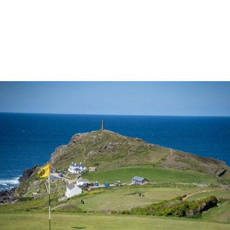
Cornwall über das mildeste und sonnigste Klima Großbritanniens. Die
Winter gehören zu den wärmsten im ganzen Land, Frost und Schnee sind
an der Küste nahezu unbekannt – und selbst in den höher gelegenen
Regionen äußerst selten.
So können Sie das ganze Jahr über in Cornwall golfen – begleitet vom
Rauschen des Meeres, weiten Ausblicken und einer entspannten,
herzlichen Atmosphäre.